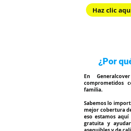
Haz clic aq
Rápido, sim
¿Por qué
En Generalcove
comprometidos c
familia.
Sabemos lo importa
mejor cobertura de
eso estamos aquí 
gratuita y ayuda
asequibles y de cal