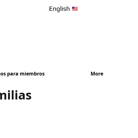
English
sos para miembros
More
milias
¡Recibe Ase
Elige el plan de s