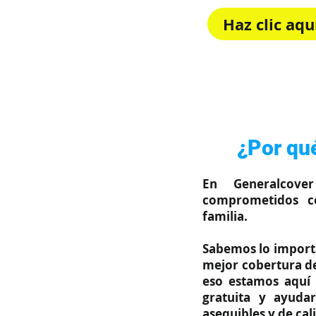
Haz clic aq
Rápido, sim
¿Por qué
En Generalcove
comprometidos c
familia.
Sabemos lo importa
mejor cobertura de
eso estamos aquí 
gratuita y ayuda
asequibles y de cal