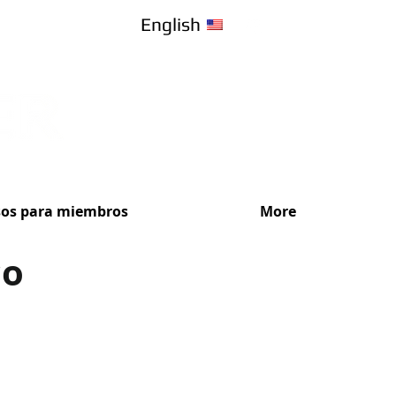
English
sos para miembros
More
co
¡Recibe Ase
Elige el plan de s