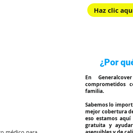
Haz clic aq
Rápido, sim
¿Por qué
En Generalcove
comprometidos c
familia.
Sabemos lo importa
mejor cobertura de
eso estamos aquí 
gratuita y ayuda
asequibles y de cal
ro médico para 