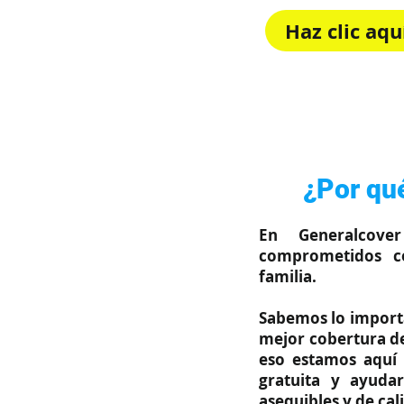
Haz clic aq
Rápido, sim
¿Por qué
En Generalcove
comprometidos c
familia.
Sabemos lo importa
mejor cobertura de
eso estamos aquí 
gratuita y ayuda
asequibles y de cal