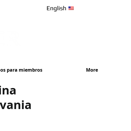
English
sos para miembros
More
ina
lvania
¡Recibe Ase
Elige el plan de s