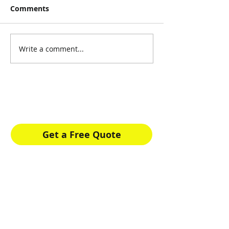
Comments
Write a comment...
¡Recibe Asesoría Gratis!
Elige el plan de salud perfecto para ti.
Get a Free Quote
If you have questions or need
help call us at
¿Por qué elegirnos?
En Generalcover Insurance,
estamos comprometidos con el