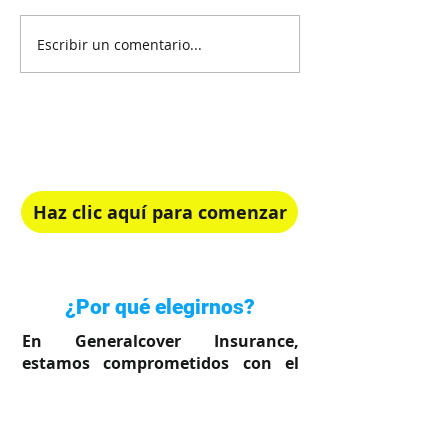
Escribir un comentario...
¡Recibe Asesoría Gratis!
Elige el plan de salud perfecto para ti.
Haz clic aquí para comenzar
Rápido, simple y en tu idioma
¿Por qué elegirnos?
En Generalcover Insurance,
estamos comprometidos con el
bienestar de su familia.
Sabemos lo importante que es