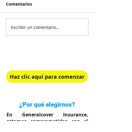
Comentarios
Escribir un comentario...
¡Recibe Asesoría Gratis!
Elige el plan de salud perfecto para ti.
Haz clic aquí para comenzar
Rápido, simple y en tu idioma
¿Por qué elegirnos?
En Generalcover Insurance,
estamos comprometidos con el
bienestar de su familia.