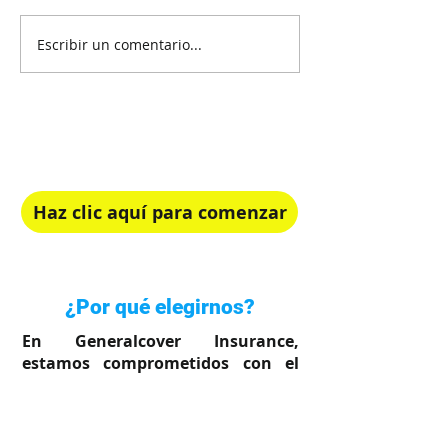
Escribir un comentario...
¡Recibe Asesoría Gratis!
Elige el plan de salud perfecto para ti.
Haz clic aquí para comenzar
Rápido, simple y en tu idioma
¿Por qué elegirnos?
En Generalcover Insurance,
estamos comprometidos con el
bienestar de su familia.
Sabemos lo importante que es