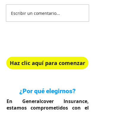
Escribir un comentario...
¡Recibe Asesoría Gratis!
Elige el plan de salud perfecto para ti.
Haz clic aquí para comenzar
Rápido, simple y en tu idioma
¿Por qué elegirnos?
En Generalcover Insurance,
estamos comprometidos con el
bienestar de su familia.
Sabemos lo importante que es