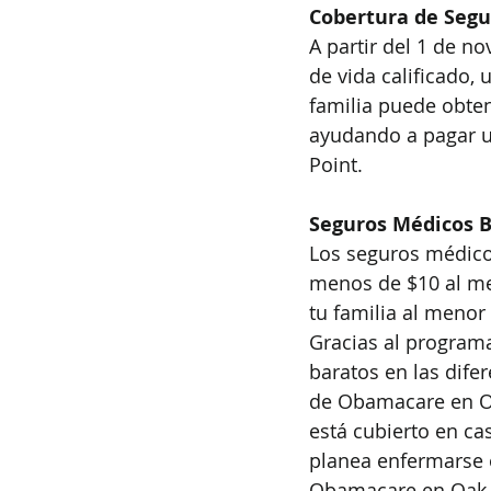
Cobertura de Segu
A partir del 1 de n
de vida calificado,
familia puede obte
ayudando a pagar u
Point.
Seguros Médicos B
Los seguros médico
menos de $10 al me
tu familia al menor
Gracias al program
baratos en las dif
de Obamacare en Oak
está cubierto en c
planea enfermarse o
Obamacare en Oak P