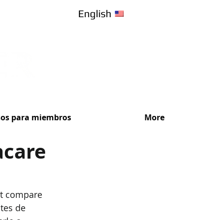
English
sos para miembros
More
acare
¡Recibe Ase
nt compare 
tes de 
Elige el plan de s