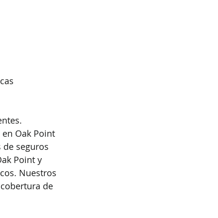
icas
entes. 
 en Oak Point 
s de seguros 
ak Point y 
cos. Nuestros 
 cobertura de 