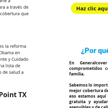
rle a 
ra a través de 
Haz clic aq
cobertura que 
Rápido, sim
es la reforma 
¿Por qué
k Obama en 
nte y Cuidado 
En Generalcove
a lista de 
comprometidos c
o de salud a 
familia.
Sabemos lo importa
mejor cobertura de
Point TX
eso estamos aquí 
gratuita y ayuda
asequibles y de cal