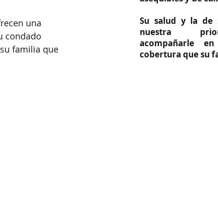
Su salud y la de 
frecen una 
nuestra prio
u condado 
acompañarle en
su familia que 
cobertura que su fa