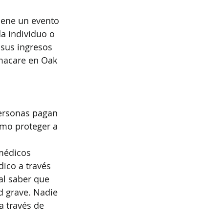
iene un evento 
a individuo o 
sus ingresos 
macare en Oak 
ersonas pagan 
mo proteger a 
médicos 
ico a través 
al saber que 
d grave. Nadie 
 través de 