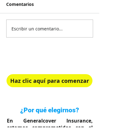
Comentarios
Escribir un comentario...
¡Recibe Asesoría Gratis!
Elige el plan de salud perfecto para ti.
Haz clic aquí para comenzar
Rápido, simple y en tu idioma
¿Por qué elegirnos?
En Generalcover Insurance,
estamos comprometidos con el
bienestar de su familia.