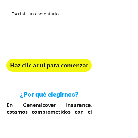
Escribir un comentario...
¡Recibe Asesoría Gratis!
Elige el plan de salud perfecto para ti.
Haz clic aquí para comenzar
Rápido, simple y en tu idioma
¿Por qué elegirnos?
En Generalcover Insurance,
estamos comprometidos con el
bienestar de su familia.
Sabemos lo importante que es