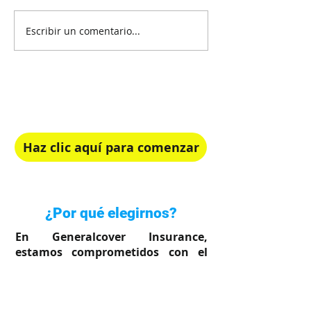
Escribir un comentario...
¡Recibe Asesoría Gratis!
Elige el plan de salud perfecto para ti.
Haz clic aquí para comenzar
Rápido, simple y en tu idioma
¿Por qué elegirnos?
En Generalcover Insurance,
estamos comprometidos con el
bienestar de su familia.
Sabemos lo importante que es