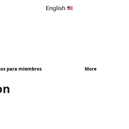
English
sos para miembros
More
on
¡Recibe Ase
Elige el plan de s