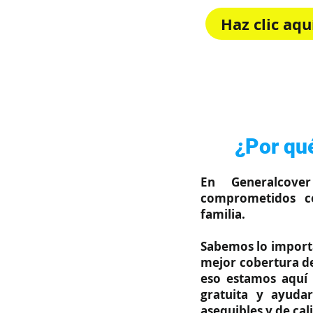
Haz clic aq
Rápido, sim
¿Por qué
En Generalcove
comprometidos c
familia.
Sabemos lo importa
mejor cobertura de
eso estamos aquí 
gratuita y ayuda
asequibles y de cal