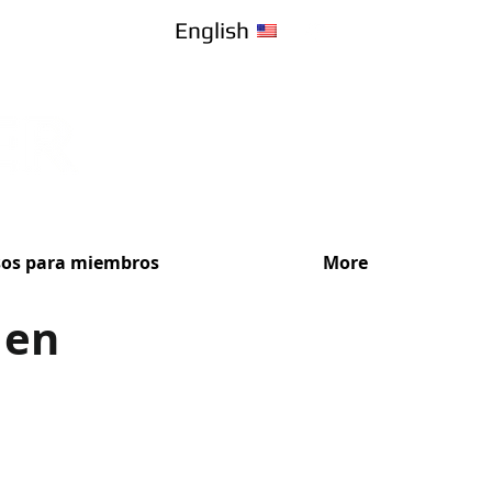
English
sos para miembros
More
 en
¡Recibe Ase
Elige el plan de s