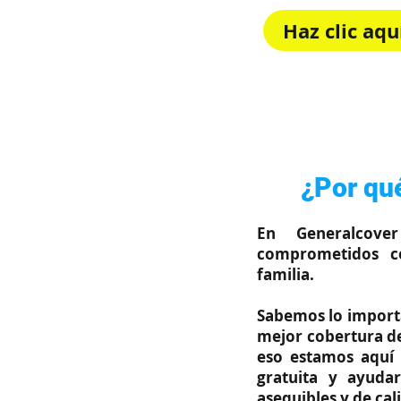
Haz clic aq
Rápido, sim
¿Por qué
En Generalcove
comprometidos c
familia.
Sabemos lo importa
mejor cobertura de
eso estamos aquí 
gratuita y ayuda
asequibles y de cal