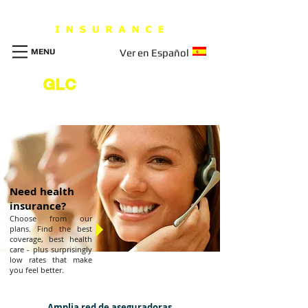
MENU
Ver en Español
GLC
INSURANCE
AGENCY
Need health
insurance?
Choose from our
plans. Find the best
coverage, best health
care - plus surprisingly
low rates that make
you feel better.
Amplia red de aseguradoras