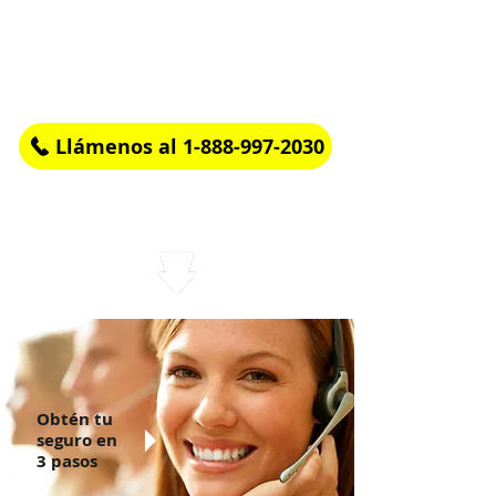
If you have questions or need help
call us at
Llámenos al 1-888-997-2030
Rápido, fácil y en Español.
Desliza para ver más
Obtén tu
seguro en
3 pasos