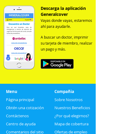
Descarga la aplicación
Generalcover
Vayas donde vayas, estaremos
ahí para ayudarle.
A buscar un doctor, imprimir
su tarjeta de miembro, realizar
un pago y más.
Menu
Compañia
Página principal
Sobre Nosotros
Obtén una cotización
Nuestros Beneficios
Contáctenos
¿Por qué elegirnos?
Centro de ayuda
Mapa de cobertura
Comentarios del sitio
Ofertas de empleo