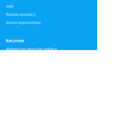
web
Reciba noticias y
avisos importantes
Recursos
Ahorros en atención médica
Términos de seguro médico
Preguntas frecuentes
Blog
Descubre nuestro blog, donde compartimos
consejos, guías y las mejores opciones de
seguros médicos y dentales.
Haz clic aquí para leer más.