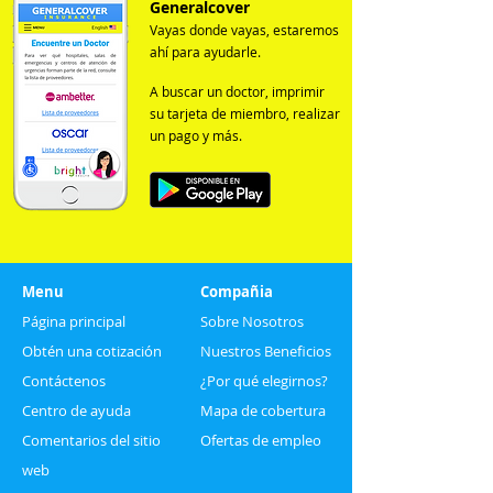
Generalcover
Vayas donde vayas, estaremos
ahí para ayudarle.
A buscar un doctor, imprimir
su tarjeta de miembro, realizar
un pago y más.
Menu
Compañia
Página principal
Sobre Nosotros
Obtén una cotización
Nuestros Beneficios
Contáctenos
¿Por qué elegirnos?
Centro de ayuda
Mapa de cobertura
Comentarios del sitio
Ofertas de empleo
web