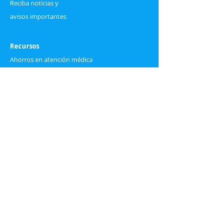
Reciba noticias y
avisos importantes
Recursos
Ahorros en atención médica
Términos de seguro médico
Preguntas frecuentes
Blog
Descubre nuestro blog, donde compartimos
consejos, guías y las mejores opciones de
seguros médicos y dentales.
Haz clic aquí para leer más.
Información en otros idiomas