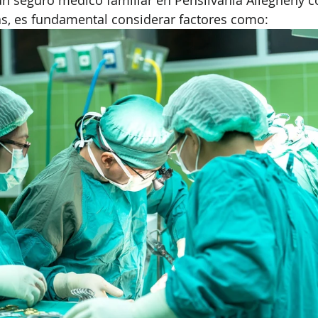
 un seguro médico familiar en Pensilvania Allegheny c
as, es fundamental considerar factores como: