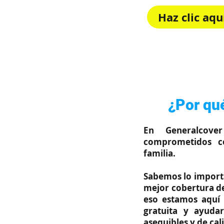
Haz clic aq
Rápido, sim
¿Por qué
En Generalcove
comprometidos c
familia.
Sabemos lo importa
mejor cobertura de
eso estamos aquí 
gratuita y ayuda
asequibles y de cal