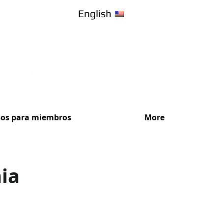
English
sos para miembros
More
nia
¡Recibe Ase
Elige el plan de s