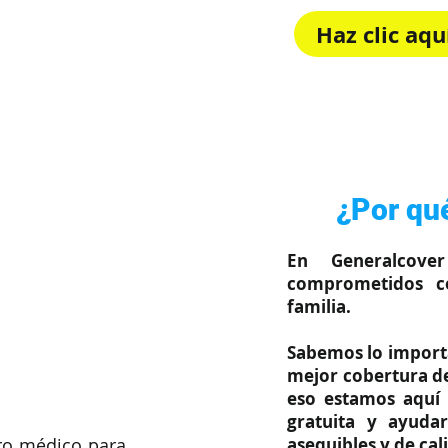
Haz clic aq
Rápido, sim
¿Por qué
En Generalcove
comprometidos c
familia.
Sabemos lo importa
mejor cobertura de
eso estamos aquí 
gratuita y ayuda
asequibles y de cal
ro médico para 