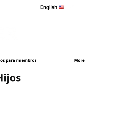
English
sos para miembros
More
Hijos
¡Recibe Ase
Elige el plan de s