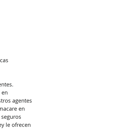
icas
entes. 
 en 
tros agentes 
amacare en 
 seguros 
 le ofrecen 