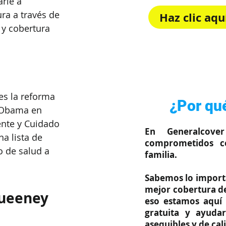
rle a 
ra a través de 
Haz clic aq
y cobertura 
Rápido, sim
es la reforma 
¿Por qué
k Obama en 
nte y Cuidado 
En Generalcove
a lista de 
comprometidos c
o de salud a 
familia.
Sabemos lo importa
mejor cobertura de
ueeney 
eso estamos aquí 
gratuita y ayuda
asequibles y de cal