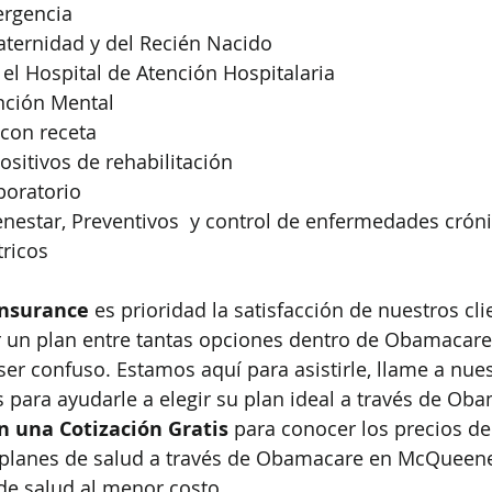
ergencia
ternidad y del Recién Nacido
el Hospital de Atención Hospitalaria
nción Mental
con receta
positivos de rehabilitación
boratorio
enestar, Preventivos  y control de enfermedades crón
tricos
Insurance
 es prioridad la satisfacción de nuestros cli
 un plan entre tantas opciones dentro de Obamacare
r confuso. Estamos aquí para asistirle, llame a nues
para ayudarle a elegir su plan ideal a través de Ob
n una Cotización Gratis
 para conocer los precios de
planes de salud a través de Obamacare en McQueeney
de salud al menor costo.