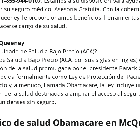
 
1-855-944-0107
. Estamos a su disposición para ayuda
ar su seguro médico. Asesoría Gratuita. Con la cobertu
eney, le proporcionamos beneficios, herramientas 
acerse cargo de su salud. 
cQueeney
Cuidado de Salud a Bajo Precio (ACA)?
e Salud a Bajo Precio (ACA, por sus siglas en inglés) 
ción de la salud promulgada por el presidente Barac
ocida formalmente como Ley de Protección del Pacie
cio y, a menudo, llamada Obamacare, la ley incluye un
ón de la salud destinadas a ampliar el acceso al segur
unidenses sin seguro.
ico de salud Obamacare en McQ