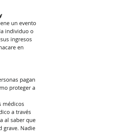
y
iene un evento 
a individuo o 
sus ingresos 
macare en 
ersonas pagan 
mo proteger a 
s médicos 
ico a través 
a al saber que 
d grave. Nadie 