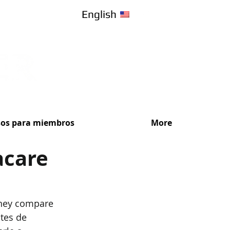
English
sos para miembros
More
acare
¡Recibe Ase
ney compare 
tes de 
Elige el plan de s