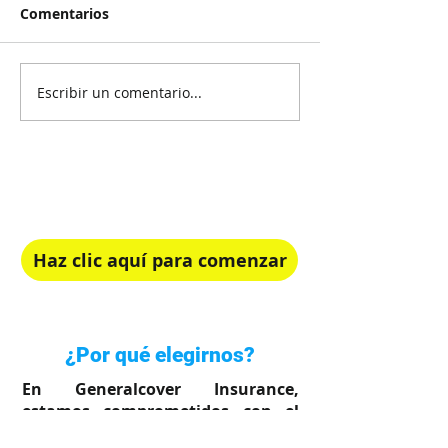
Comentarios
Escribir un comentario...
¡Recibe Asesoría Gratis!
Elige el plan de salud perfecto para ti.
Haz clic aquí para comenzar
Rápido, simple y en tu idioma
¿Por qué elegirnos?
En Generalcover Insurance,
estamos comprometidos con el
bienestar de su familia.